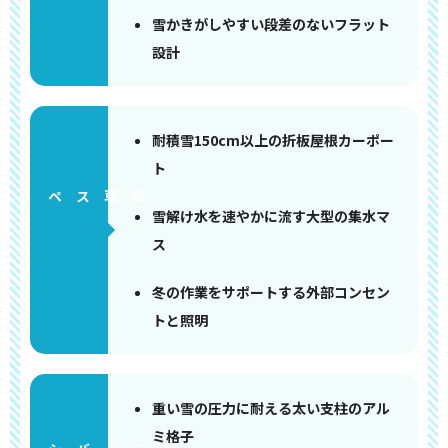
雪かきがしやすい段差のないフラット
設計
耐積雪150cm以上の折板屋根カーポー
ト
ペース
雪解け水を速やかに流す大型の集水マ
ス
冬の作業をサポートする外部コンセン
トと照明
重い雪の圧力に耐える太い支柱のアル
ミ格子