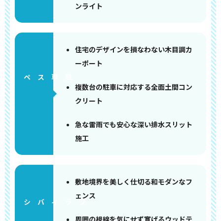
ンライト
住宅のデザインを損なわない木目調カ
ーポート
ペース
複数台の駐車に対応する全面土間コン
クリート
急な雷雨でも安心な深い排水スリット
施工
敷地境界を美しく仕切る和モダンなフ
ェンス
周囲の視線を気にせず寛げるウッドテ