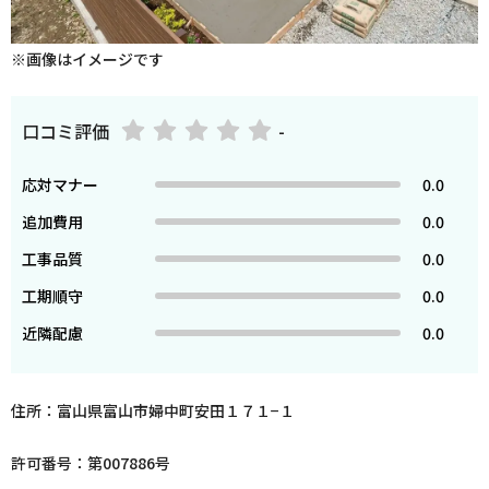
※画像はイメージです
口コミ評価
-
応対マナー
0.0
追加費用
0.0
工事品質
0.0
工期順守
0.0
近隣配慮
0.0
住所：富山県富山市婦中町安田１７１−１
許可番号：第007886号