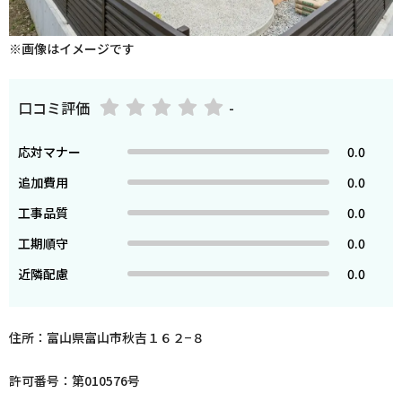
※画像はイメージです
口コミ評価
-
応対マナー
0.0
追加費用
0.0
工事品質
0.0
工期順守
0.0
近隣配慮
0.0
住所：富山県富山市秋吉１６２−８
許可番号：第010576号