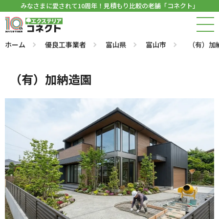
みなさまに愛されて10周年！見積もり比較の老舗「コネクト」
ホーム
優良工事業者
富山県
富山市
（有）加
（有）加納造園