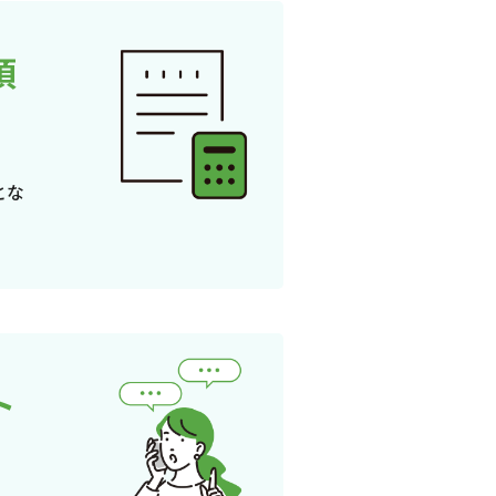
頂
とな
ト