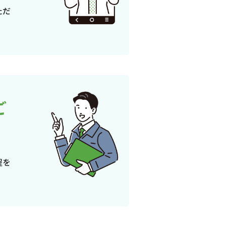
ただ
ご
程を