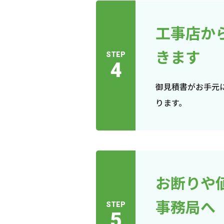
工事店か
きます
STEP
4
御見積書がお手元
ります。
お断りや
事務局へ
STEP
5