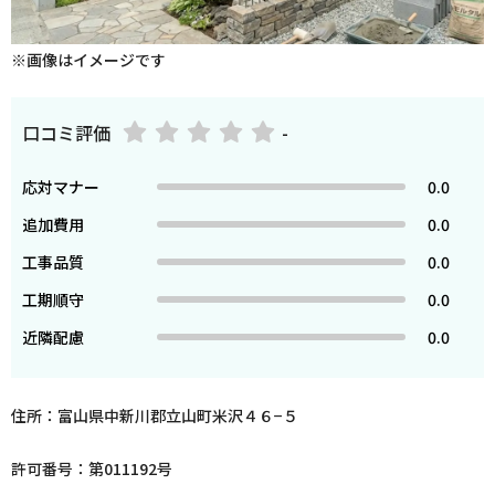
※画像はイメージです
口コミ評価
-
応対マナー
0.0
追加費用
0.0
工事品質
0.0
工期順守
0.0
近隣配慮
0.0
住所：富山県中新川郡立山町米沢４６−５
許可番号：第011192号