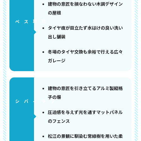
建物の意匠を損なわない木調デザイン
の屋根
ペース
タイヤ痕が目立たず水はけの良い洗い
出し舗装
冬場のタイヤ交換も余裕で行える広々
ガレージ
建物の意匠を引き立てるアルミ製縦格
子の塀
圧迫感を与えず光を通すマットパネル
のフェンス
松江の景観に馴染む常緑樹を用いた柔