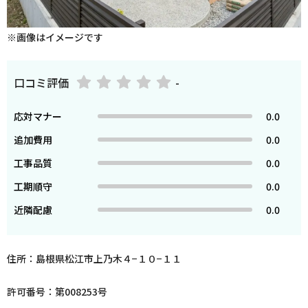
※画像はイメージです
口コミ評価
-
応対マナー
0.0
追加費用
0.0
工事品質
0.0
工期順守
0.0
近隣配慮
0.0
住所：島根県松江市上乃木４−１０−１１
許可番号：第008253号