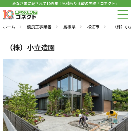
みなさまに愛されて10周年！見積もり比較の老舗「コネクト」
ホーム
優良工事業者
島根県
松江市
（株）小
（株）小立造園