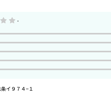
-
条イ９７４−１