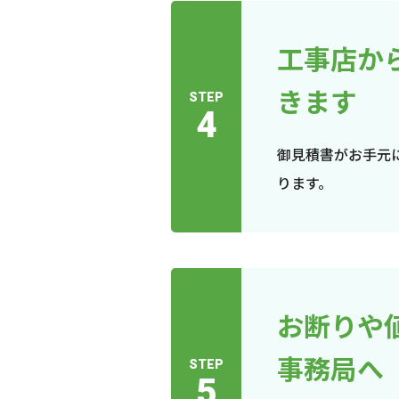
工事店か
きます
STEP
4
御見積書がお手元
ります。
お断りや
事務局へ
STEP
5