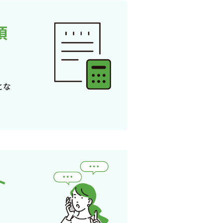
頂
とな
ト