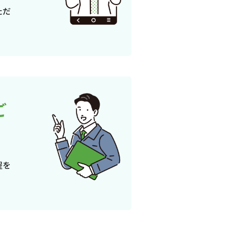
ただ
ご
程を