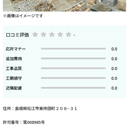
※画像はイメージです
口コミ評価
-
応対マナー
0.0
追加費用
0.0
工事品質
0.0
工期順守
0.0
近隣配慮
0.0
住所：島根県松江市東持田町２０８−３１
許可番号：第008985号