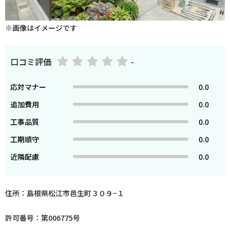
※画像はイメージです
口コミ評価
-
応対マナー
0.0
追加費用
0.0
工事品質
0.0
工期順守
0.0
近隣配慮
0.0
住所：島根県松江市邑生町３０９−１
許可番号：第006775号