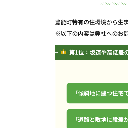
豊能町特有の住環境から生
※以下の内容は弊社へのお
第1位：坂道や高低差
「傾斜地に建つ住宅
「道路と敷地に段差