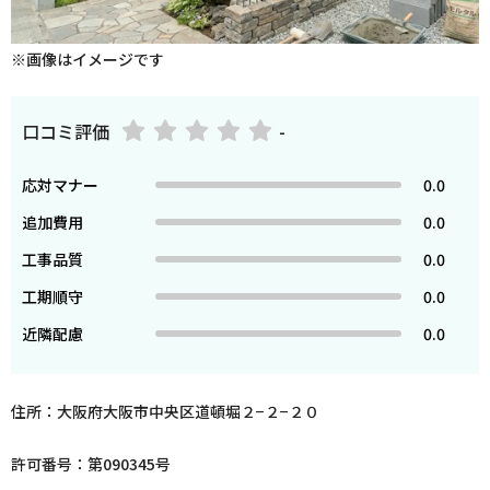
※画像はイメージです
口コミ評価
-
応対マナー
0.0
追加費用
0.0
工事品質
0.0
工期順守
0.0
近隣配慮
0.0
住所：大阪府大阪市中央区道頓堀２−２−２０
許可番号：第090345号