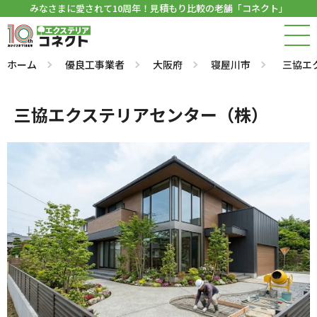
みなさまに愛されて10周年！見積もり比較の老舗「コネクト」
ホーム
優良工事業者
大阪府
寝屋川市
三協エ
三協エクステリアセンター（株）