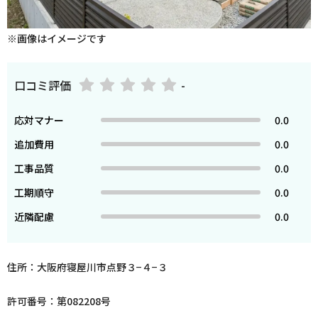
※画像はイメージです
口コミ評価
-
応対マナー
0.0
追加費用
0.0
工事品質
0.0
工期順守
0.0
近隣配慮
0.0
住所：大阪府寝屋川市点野３−４−３
許可番号：第082208号