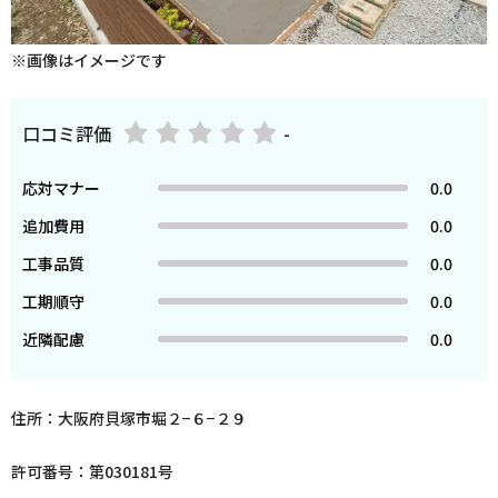
※画像はイメージです
口コミ評価
-
応対マナー
0.0
追加費用
0.0
工事品質
0.0
工期順守
0.0
近隣配慮
0.0
住所：大阪府貝塚市堀２−６−２９
許可番号：第030181号