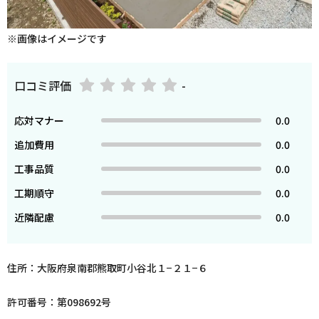
※画像はイメージです
口コミ評価
-
応対マナー
0.0
追加費用
0.0
工事品質
0.0
工期順守
0.0
近隣配慮
0.0
住所：大阪府泉南郡熊取町小谷北１−２１−６
許可番号：第098692号