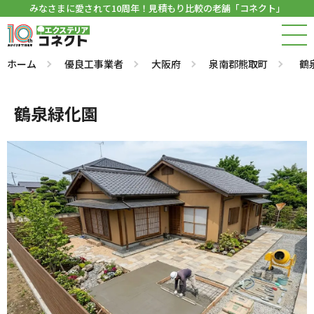
みなさまに愛されて10周年！見積もり比較の老舗「コネクト」
ホーム
優良工事業者
大阪府
泉南郡熊取町
鶴
鶴泉緑化園