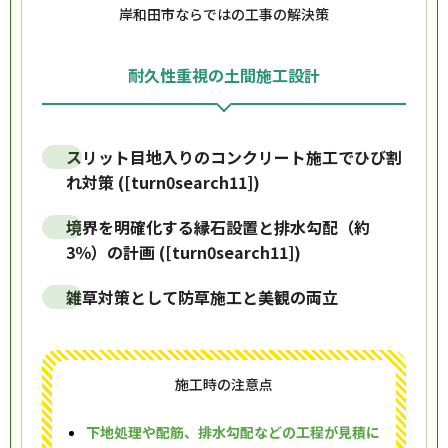
岸和田市ならではの工事の解決策
耐久性重視の土間施工設計
スリット目地入りのコンクリート施工でひび割
れ対策 ([turn0search11])
境界を明確化する縁石設置と排水勾配（約
3％）の計画 ([turn0search11])
雑草対策として防草施工と美観の両立
施工時の注意点
下地処理や配筋、排水勾配などの工程が見積に