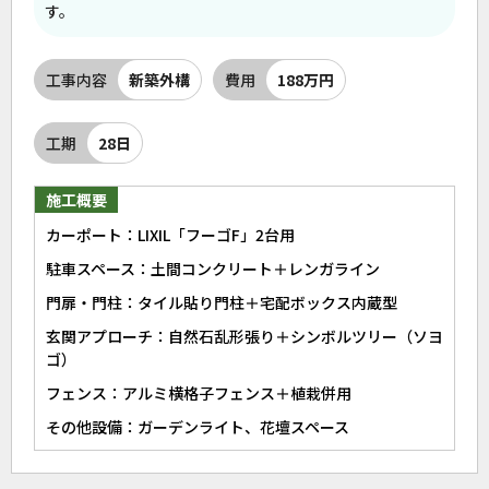
す。
工事内容
新築外構
費用
188万円
工期
28日
施工概要
カーポート：LIXIL「フーゴF」2台用
駐車スペース：土間コンクリート＋レンガライン
門扉・門柱：タイル貼り門柱＋宅配ボックス内蔵型
玄関アプローチ：自然石乱形張り＋シンボルツリー（ソヨ
ゴ）
フェンス：アルミ横格子フェンス＋植栽併用
その他設備：ガーデンライト、花壇スペース