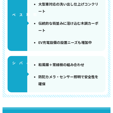
大型車対応の洗い出し仕上げコンクリ
ート
ペース
伝統的な街並みに溶け込む木調カーポ
ート
EV充電設備の設置ニーズも増加中
和風塀＋常緑樹の組み合わせ
防犯カメラ・センサー照明で安全性を
確保