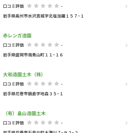
口コミ評価
-
岩手県奥州市水沢真城字北塩加羅１５７−１
赤レンガ造園
口コミ評価
-
岩手県盛岡市南青山町１１−１６
大和造園土木（株）
口コミ評価
-
岩手県花巻市鍋倉字地森３５−１
（有）畠山造園土木
口コミ評価
-
岩手県花巻市石鳥谷町大瀬川７−９２−２