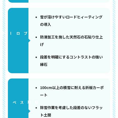
雪が溶けやすいロードヒィーティング
の導入
アプローチ
防滑加工を施した天然石の石貼り仕上
げ
段差を明確にするコントラストの強い
縁石
100cm以上の積雪に耐える折板カーポ
ート
ペース
除雪作業を考慮した段差のないフラッ
ト土間