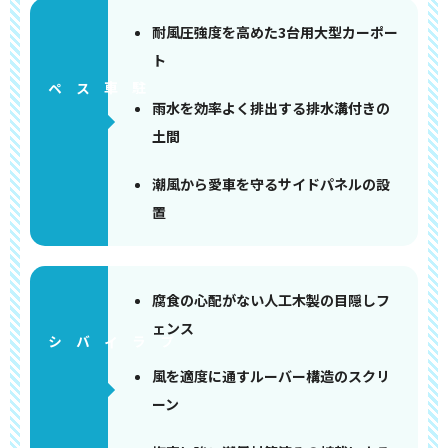
耐風圧強度を高めた3台用大型カーポー
ト
ペース
雨水を効率よく排出する排水溝付きの
土間
潮風から愛車を守るサイドパネルの設
置
腐食の心配がない人工木製の目隠しフ
ェンス
風を適度に通すルーバー構造のスクリ
ーン