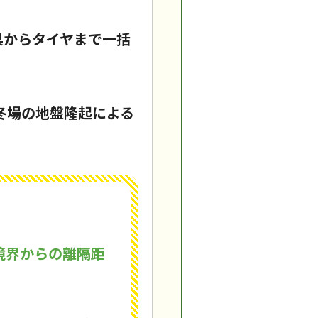
具からタイヤまで一括
、冬場の地盤隆起による
境界からの離隔距