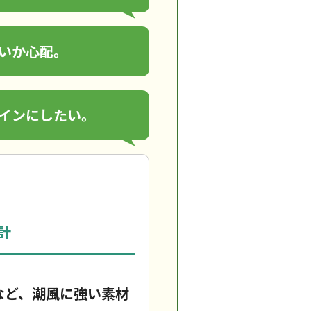
いか心配。
インにしたい。
計
など、潮風に強い素材