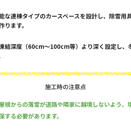
能な連棟タイプのカースペースを設計し、除雪用
作ります。
凍結深度（60cm〜100cm等）より深く設定し
。
施工時の注意点
屋根からの落雪が道路や隣家に越境しないよう、
保する必要があります。