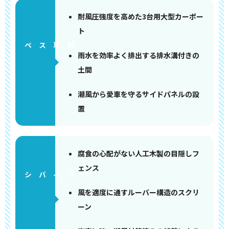
耐風圧強度を高めた3台用大型カーポー
ト
ペース
雨水を効率よく排出する排水溝付きの
土間
潮風から愛車を守るサイドパネルの設
置
腐食の心配がない人工木製の目隠しフ
ェンス
風を適度に通すルーバー構造のスクリ
ーン