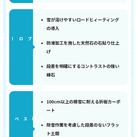
雪が溶けやすいロードヒィーティング
の導入
アプローチ
防滑加工を施した天然石の石貼り仕上
げ
段差を明確にするコントラストの強い
縁石
100cm以上の積雪に耐える折板カーポ
ート
ペース
除雪作業を考慮した段差のないフラッ
ト土間