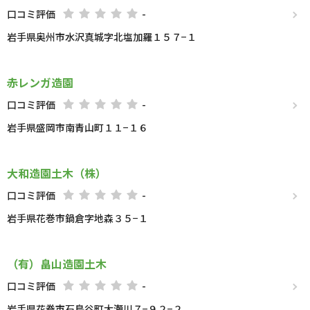
口コミ評価
-
岩手県奥州市水沢真城字北塩加羅１５７−１
赤レンガ造園
口コミ評価
-
岩手県盛岡市南青山町１１−１６
大和造園土木（株）
口コミ評価
-
岩手県花巻市鍋倉字地森３５−１
（有）畠山造園土木
口コミ評価
-
岩手県花巻市石鳥谷町大瀬川７−９２−２