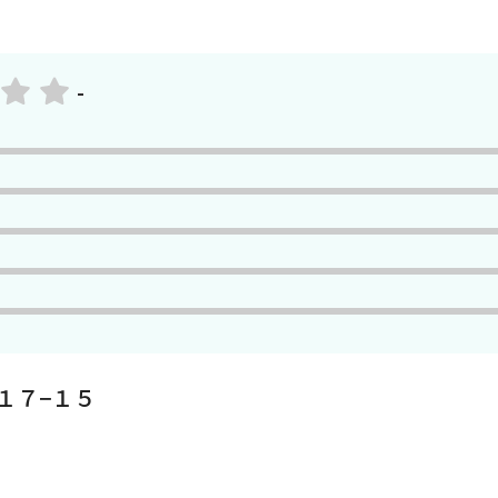
-
１７−１５