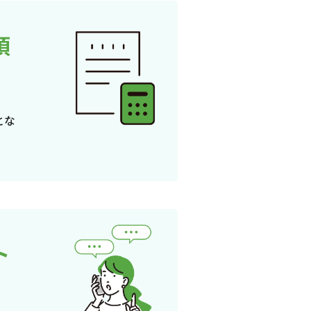
頂
とな
ト