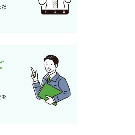
ただ
ご
程を