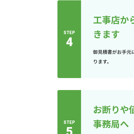
工事店か
きます
STEP
4
御見積書がお手元
ります。
お断りや
事務局へ
STEP
5