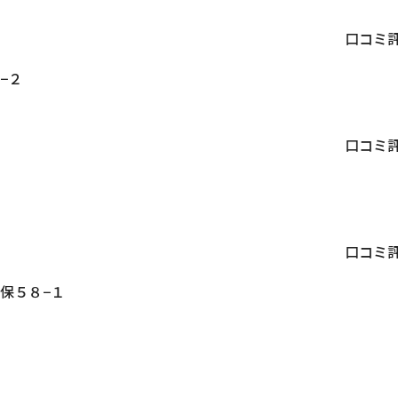
口コミ
−２
口コミ
口コミ
保５８−１