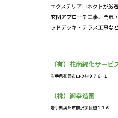
エクステリアコネクトが厳
玄関アプローチ工事、門扉
ッドデッキ・テラス工事な
（有）花南緑化サービ
岩手県花巻市山の神９７６−１
（株）御幸造園
岩手県奥州市前沢字長檀１１６