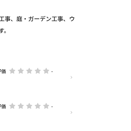
工事、庭・ガーデン工事、ウ
す。
評価
-
評価
-