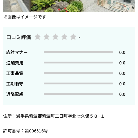
※画像はイメージです
口コミ評価
-
応対マナー
0.0
追加費用
0.0
工事品質
0.0
工期順守
0.0
近隣配慮
0.0
住所：岩手県紫波郡紫波町二日町字北七久保５８−１
許可番号：第006516号