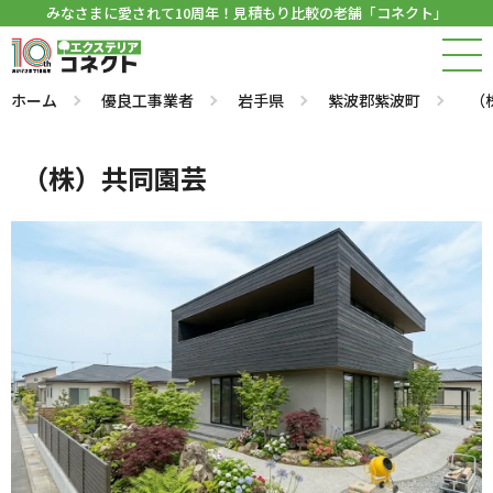
みなさまに愛されて10周年！見積もり比較の老舗「コネクト」
ホーム
優良工事業者
岩手県
紫波郡紫波町
（
（株）共同園芸