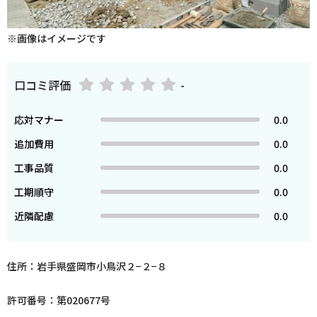
※画像はイメージです
口コミ評価
-
応対マナー
0.0
追加費用
0.0
工事品質
0.0
工期順守
0.0
近隣配慮
0.0
住所：岩手県盛岡市小鳥沢２−２−８
許可番号：第020677号