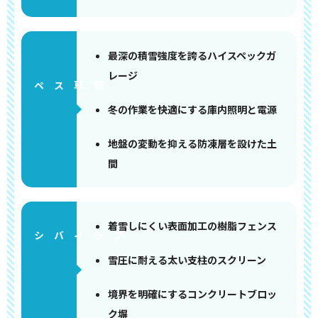
最深の積雪強度を誇るハイスペックガ
レージ
ペース
冬の作業を快適にする庫内照明と電源
地盤の変動を抑える防凍層を設けた土
間
着雪しにくい表面加工の樹脂フェンス
雪圧に耐える太い支柱のスクリーン
境界を明確にするコンクリートブロッ
ク塀