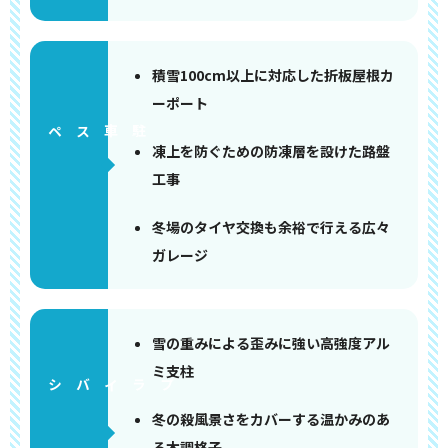
積雪100cm以上に対応した折板屋根カ
ーポート
ペース
凍上を防ぐための防凍層を設けた路盤
工事
冬場のタイヤ交換も余裕で行える広々
ガレージ
雪の重みによる歪みに強い高強度アル
ミ支柱
冬の殺風景さをカバーする温かみのあ
る木調格子