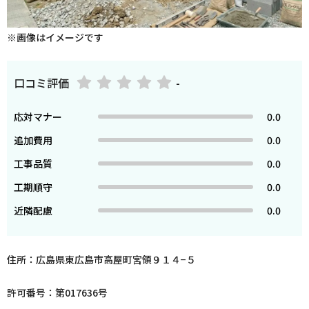
※画像はイメージです
口コミ評価
-
応対マナー
0.0
追加費用
0.0
工事品質
0.0
工期順守
0.0
近隣配慮
0.0
住所：広島県東広島市高屋町宮領９１４−５
許可番号：第017636号