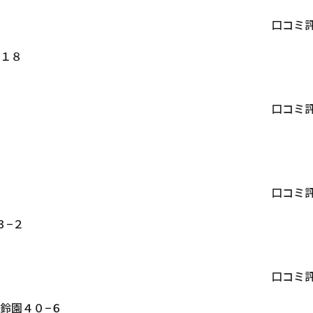
）
口コミ
１８
口コミ
口コミ
３−２
口コミ
鈴園４０−６