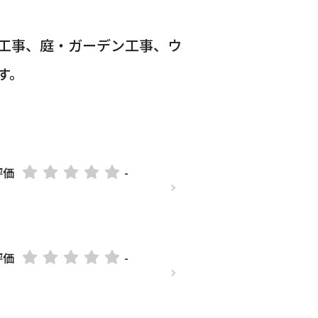
工事、庭・ガーデン工事、ウ
す。
評価
-
評価
-