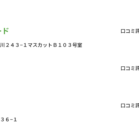
ード
口コミ
川２４３−１マスカットＢ１０３号室
口コミ
５
口コミ
３６−１