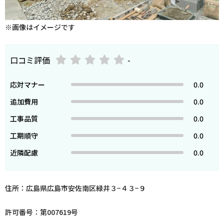
※画像はイメージです
口コミ評価
-
応対マナー
0.0
追加費用
0.0
工事品質
0.0
工期順守
0.0
近隣配慮
0.0
住所：広島県広島市安佐南区緑井３−４３−９
許可番号：第007619号