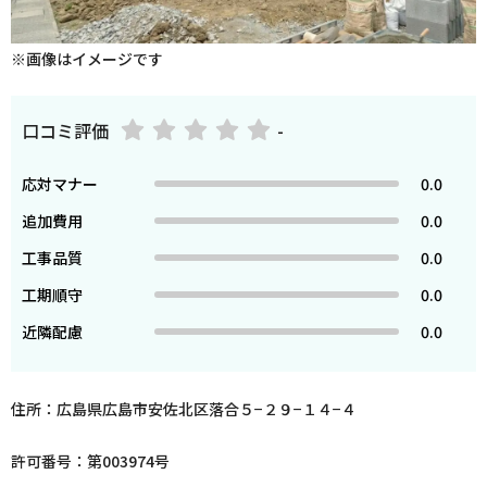
※画像はイメージです
口コミ評価
-
応対マナー
0.0
追加費用
0.0
工事品質
0.0
工期順守
0.0
近隣配慮
0.0
住所：広島県広島市安佐北区落合５−２９−１４−４
許可番号：第003974号