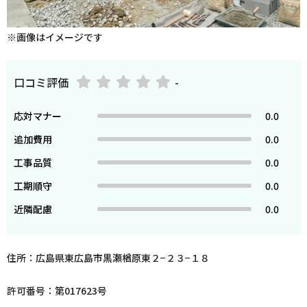
※画像はイメージです
口コミ評価
-
応対マナー
0.0
追加費用
0.0
工事品質
0.0
工期順守
0.0
近隣配慮
0.0
住所：広島県東広島市黒瀬楢原東２−２３−１８
許可番号：第017623号