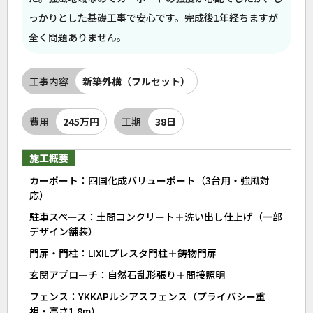
っかりとした基礎工事で安心です。完成後1年経ちますが
全く問題ありません。
工事内容
新築外構（フルセット）
費用
245万円
工期
38日
施工概要
カーポート：四国化成バリューポート（3台用・強風対
応）
駐車スペース：土間コンクリート＋洗い出し仕上げ（一部
デザイン舗装）
門扉・門柱：LIXILプレスタ門柱＋鋳物門扉
玄関アプローチ：自然石乱形張り＋間接照明
フェンス：YKKAPルシアスフェンス（プライバシー重
視・高さ1.8m）