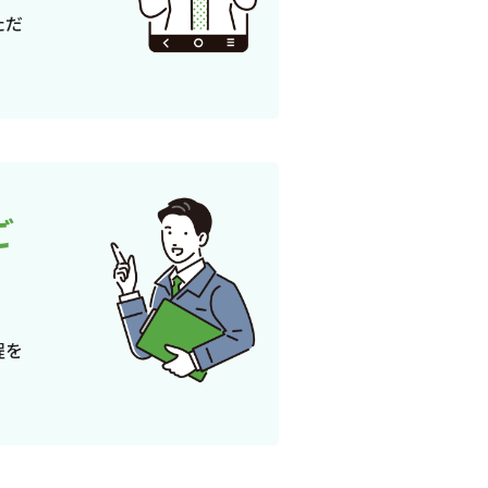
ただ
ご
程を