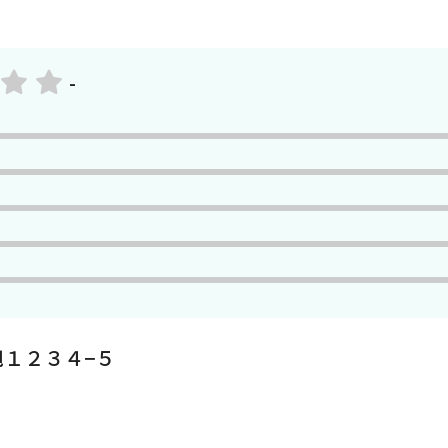
-
１２３４−５