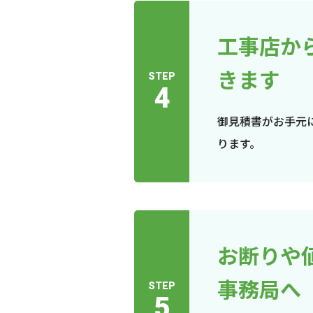
工事店か
きます
STEP
4
御見積書がお手元
ります。
お断りや
事務局へ
STEP
5