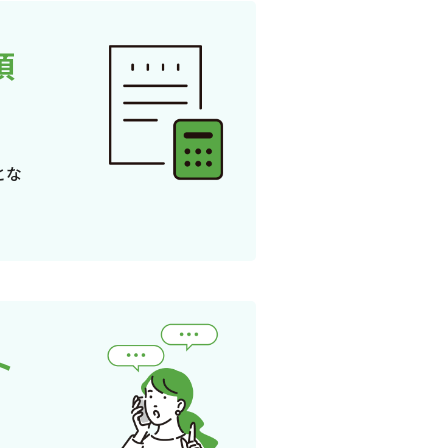
頂
とな
ト