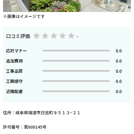
※画像はイメージです
口コミ評価
-
応対マナー
0.0
追加費用
0.0
工事品質
0.0
工期順守
0.0
近隣配慮
0.0
住所：岐阜県瑞浪市日吉町９５１３−２１
許可番号：第600145号