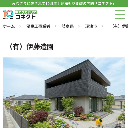
みなさまに愛されて10周年！見積もり比較の老舗「コネクト」
ホーム
優良工事業者
岐阜県
瑞浪市
（有）伊
（有）伊藤造園