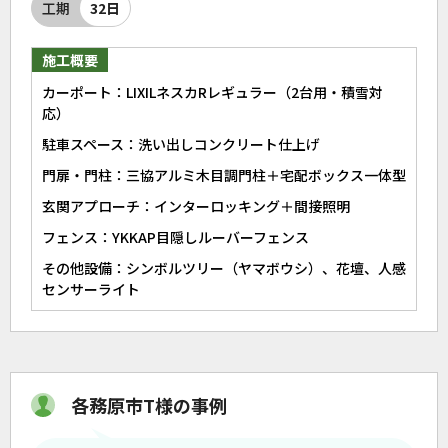
工期
32日
施工概要
カーポート：LIXILネスカRレギュラー（2台用・積雪対
応）
駐車スペース：洗い出しコンクリート仕上げ
門扉・門柱：三協アルミ木目調門柱＋宅配ボックス一体型
玄関アプローチ：インターロッキング＋間接照明
フェンス：YKKAP目隠しルーバーフェンス
その他設備：シンボルツリー（ヤマボウシ）、花壇、人感
センサーライト
各務原市T様の事例