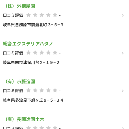
（株）外構屋園
口コミ評価
-
岐阜県各務原市前渡北町３−５−３
総合エクステリアハタノ
口コミ評価
-
岐阜県関市津保川台２−１９−２
（有）京藤造園
口コミ評価
-
岐阜県多治見市旭ヶ丘９−５−３４
（有）長岡造園土木
口コミ評価
-