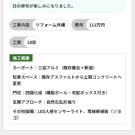
日の帰宅が楽しみになりました。
工事内容
リフォーム外構
費用
112万円
工期
18日
施工概要
カーポート：三協アルミ（既存撤去＋新設）
駐車スペース：既存アスファルトから土間コンクリートへ
変更
門柱：四国化成（機能ポール・宅配ボックス付き）
玄関アプローチ：自然石乱形張り
その他設備：LED人感センサーライト、常緑樹植栽（ソヨ
ゴ）