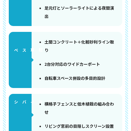
足元灯とソーラーライトによる夜間演
出
土間コンクリート＋化粧砂利ライン取
り
ペース
2台分対応のワイドカーポート
自転車スペース併設の多目的設計
横格子フェンスと低木植栽の組み合わ
せ
リビング窓前の目隠しスクリーン設置