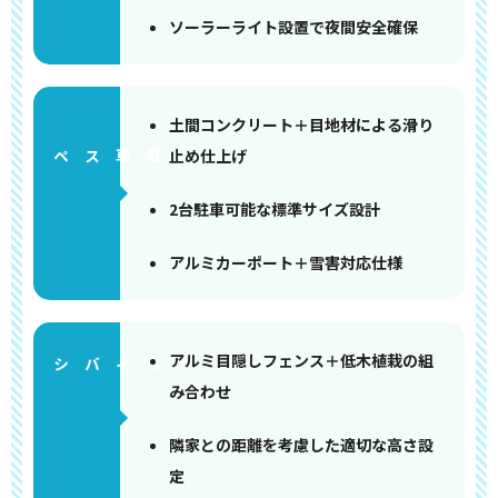
ソーラーライト設置で夜間安全確保
土間コンクリート＋目地材による滑り
止め仕上げ
ペース
2台駐車可能な標準サイズ設計
アルミカーポート＋雪害対応仕様
アルミ目隠しフェンス＋低木植栽の組
み合わせ
隣家との距離を考慮した適切な高さ設
定