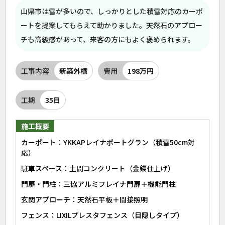
山県市は雪が多いので、しっかりとした積雪対応のカーポ
ートを提案してもらえて助かりました。天然石のアプロー
チも高級感があって、来客の方にもよく褒められます。
工事内容
新築外構
費用
198万円
工期
35日
施工概要
カーポート：YKKAPレイナポートグラン（積雪50cm対
応）
駐車スペース：土間コンクリート（金鏝仕上げ）
門扉・門柱：三協アルミフレイナ門扉＋機能門柱
玄関アプローチ：天然石平板＋間接照明
フェンス：LIXILプレスタフェンス（目隠しタイプ）