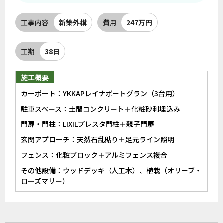
工事内容
新築外構
費用
247万円
工期
38日
施工概要
カーポート：YKKAPレイナポートグラン（3台用）
駐車スペース：土間コンクリート＋化粧砂利埋込み
門扉・門柱：LIXILプレスタ門柱＋親子門扉
玄関アプローチ：天然石乱貼り＋足元ライン照明
フェンス：化粧ブロック＋アルミフェンス複合
その他設備：ウッドデッキ（人工木）、植栽（オリーブ・
ローズマリー）