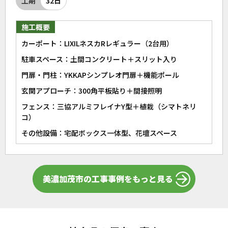
工期
32日
施工概要
カーポート：LIXILネスカRレギュラー（2台用）
駐車スペース：土間コンクリート＋スリット入り
門扉・門柱：YKKAPシンプレオ門扉＋機能ポール
玄関アプローチ：300角平板貼り＋間接照明
フェンス：三協アルミフレイナY型＋植栽（シマトネリ
コ）
その他設備：宅配ボックス一体型、花壇スペース
美濃加茂市の工事事例をもっと見る