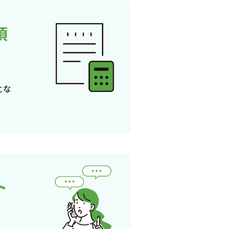
頂
とな
ト