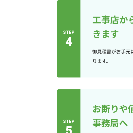
工事店か
きます
STEP
4
御見積書がお手元
ります。
お断りや
事務局へ
STEP
5