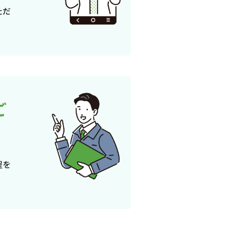
ただ
ご
程を