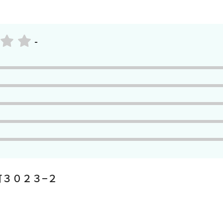
-
３０２３−２