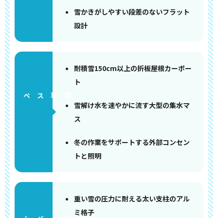
雪かきがしやすい段差のないフラット
設計
耐積雪150cm以上の折板屋根カーポー
ト
ペース
雪解け水を速やかに流す大型の集水マ
ス
冬の作業をサポートする外部コンセン
トと照明
重い雪の圧力に耐える太い支柱のアル
ミ格子