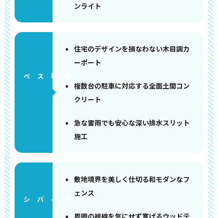
ンライト
住宅のデザインを損なわない木目調カ
ーポート
ペース
複数台の駐車に対応する全面土間コン
クリート
急な雷雨でも安心な深い排水スリット
施工
敷地境界を美しく仕切る和モダンなフ
ェンス
周囲の視線を気にせず寛げるウッドテ