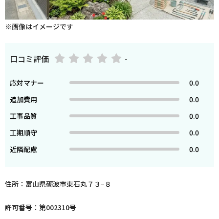
※画像はイメージです
口コミ評価
-
応対マナー
0.0
追加費用
0.0
工事品質
0.0
工期順守
0.0
近隣配慮
0.0
住所：富山県砺波市東石丸７３−８
許可番号：第002310号