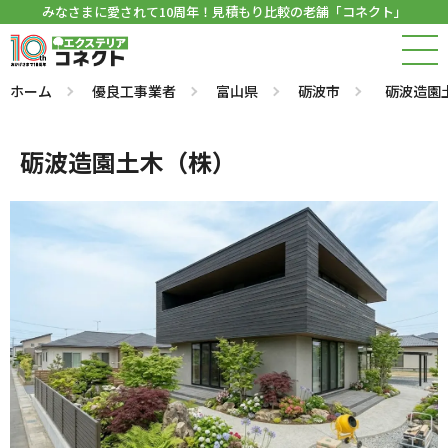
みなさまに愛されて10周年！見積もり比較の老舗「コネクト」
ホーム
優良工事業者
富山県
砺波市
砺波造園
砺波造園土木（株）