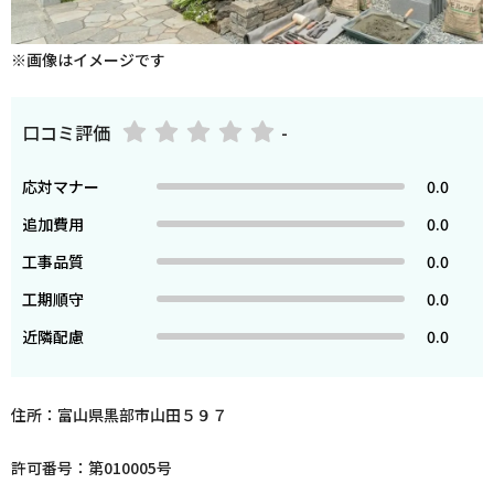
※画像はイメージです
口コミ評価
-
応対マナー
0.0
追加費用
0.0
工事品質
0.0
工期順守
0.0
近隣配慮
0.0
住所：富山県黒部市山田５９７
許可番号：第010005号