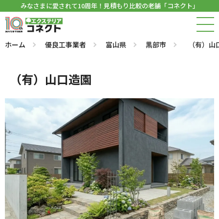
みなさまに愛されて10周年！見積もり比較の老舗「コネクト」
ホーム
優良工事業者
富山県
黒部市
（有）山
（有）山口造園