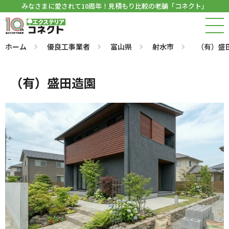
みなさまに愛されて10周年！見積もり比較の老舗「コネクト」
ホーム
優良工事業者
富山県
射水市
（有）盛
（有）盛田造園