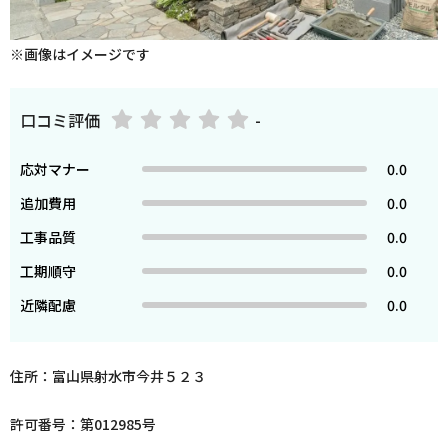
※画像はイメージです
口コミ評価
-
応対マナー
0.0
追加費用
0.0
工事品質
0.0
工期順守
0.0
近隣配慮
0.0
住所：富山県射水市今井５２３
許可番号：第012985号