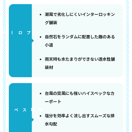
潮風で劣化しにくいインターロッキン
グ舗装
アプローチ
自然石をランダムに配置した趣のある
小道
雨天時も水たまりができない透水性舗
装材
台風の突風にも強いハイスペックなカ
ーポート
ペース
塩分を効率よく流し出すスムーズな排
水勾配