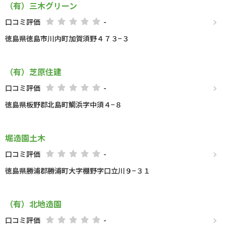
（有）三木グリーン
口コミ評価
-
徳島県徳島市川内町加賀須野４７３−３
（有）芝原住建
口コミ評価
-
徳島県板野郡北島町鯛浜字中須４−８
堀造園土木
口コミ評価
-
徳島県勝浦郡勝浦町大字棚野字口立川９−３１
（有）北地造園
口コミ評価
-