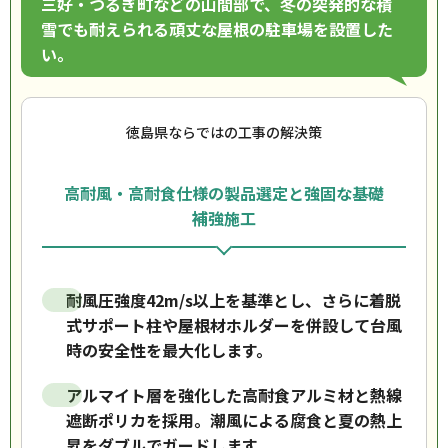
三好・つるぎ町などの山間部で、冬の突発的な積
雪でも耐えられる頑丈な屋根の駐車場を設置した
い。
徳島県ならではの工事の解決策
高耐風・高耐食仕様の製品選定と強固な基礎
補強施工
耐風圧強度42m/s以上を基準とし、さらに着脱
式サポート柱や屋根材ホルダーを併設して台風
時の安全性を最大化します。
アルマイト層を強化した高耐食アルミ材と熱線
遮断ポリカを採用。潮風による腐食と夏の熱上
昇をダブルでガードします。