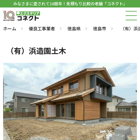
みなさまに愛されて10周年！見積もり比較の老舗「コネクト」
ホーム
優良工事業者
徳島県
徳島市
（有）浜
（有）浜造園土木