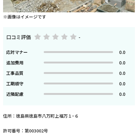
※画像はイメージです
口コミ評価
-
応対マナー
0.0
追加費用
0.0
工事品質
0.0
工期順守
0.0
近隣配慮
0.0
住所：徳島県徳島市八万町上福万１−６
許可番号：第003002号