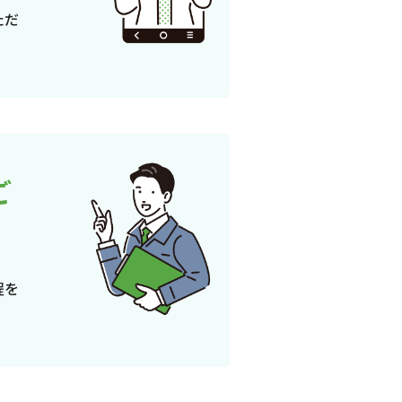
ただ
ご
程を