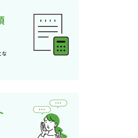
頂
とな
ト