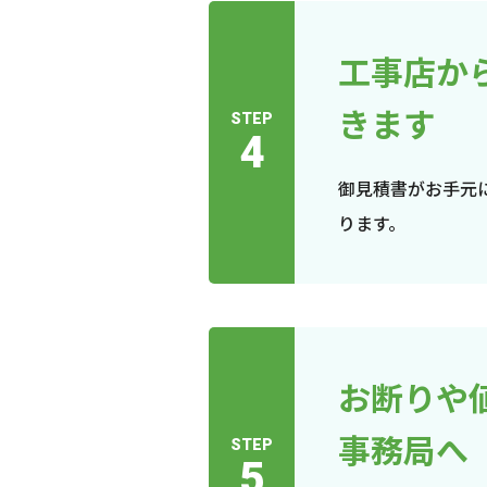
工事店か
きます
STEP
4
御見積書がお手元
ります。
お断りや
事務局へ
STEP
5