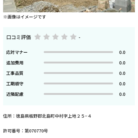
※画像はイメージです
口コミ評価
-
応対マナー
0.0
追加費用
0.0
工事品質
0.0
工期順守
0.0
近隣配慮
0.0
住所：徳島県板野郡北島町中村字上地２５−４
許可番号：第070770号