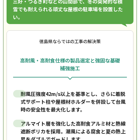
三好・つるぎ町などの山間部で、冬の突発的な積
雪でも耐えられる頑丈な屋根の駐車場を設置した
い。
徳島県ならではの工事の解決策
高耐風・高耐食仕様の製品選定と強固な基礎
補強施工
耐風圧強度42m/s以上を基準とし、さらに着脱
式サポート柱や屋根材ホルダーを併設して台風
時の安全性を最大化します。
アルマイト層を強化した高耐食アルミ材と熱線
遮断ポリカを採用。潮風による腐食と夏の熱上
昇をダブルでガードします。