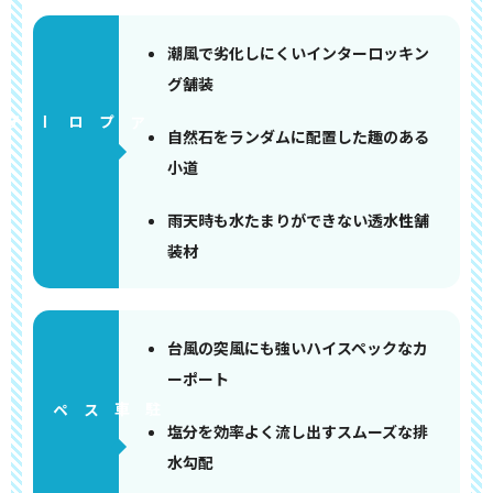
潮風で劣化しにくいインターロッキン
グ舗装
アプローチ
自然石をランダムに配置した趣のある
小道
雨天時も水たまりができない透水性舗
装材
台風の突風にも強いハイスペックなカ
ーポート
ペース
塩分を効率よく流し出すスムーズな排
水勾配