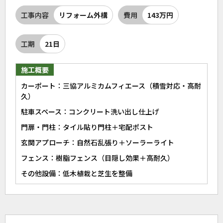
工事内容
リフォーム外構
費用
143万円
工期
21日
施工概要
カーポート：三協アルミカムフィエース（積雪対応・高耐
久）
駐車スペース：コンクリート洗い出し仕上げ
門扉・門柱：タイル貼り門柱＋宅配ポスト
玄関アプローチ：自然石乱張り＋ソーラーライト
フェンス：樹脂フェンス（目隠し効果＋高耐久）
その他設備：低木植栽と芝生を整備