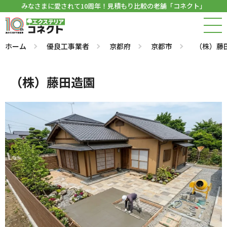
みなさまに愛されて10周年！見積もり比較の老舗「コネクト」
ホーム
優良工事業者
京都府
京都市
（株）藤
（株）藤田造園