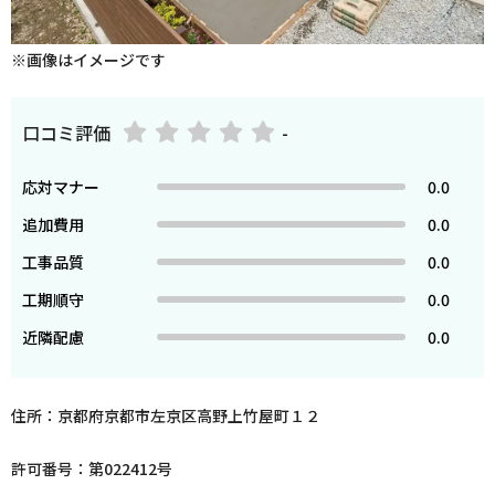
※画像はイメージです
口コミ評価
-
応対マナー
0.0
追加費用
0.0
工事品質
0.0
工期順守
0.0
近隣配慮
0.0
住所：京都府京都市左京区高野上竹屋町１２
許可番号：第022412号