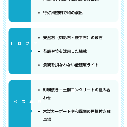
行灯風照明で和の演出
天然石（御影石・鉄平石）の敷石
アプローチ
苔庭や竹を活用した植栽
景観を損なわない低照度ライト
砂利敷き＋土間コンクリートの組み合
わせ
ペース
木製カーポートや和風調の屋根付き駐
車場